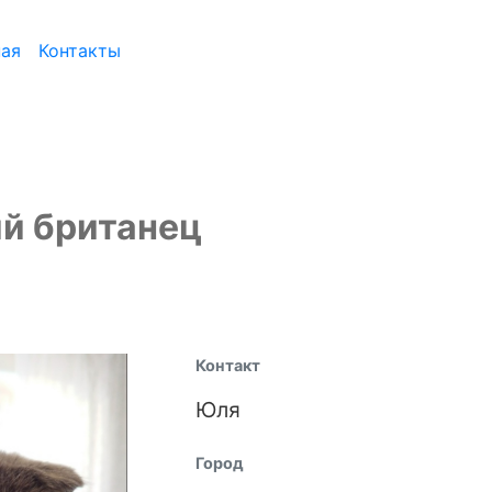
ная
Контакты
ий британец
Контакт
Юля
Город