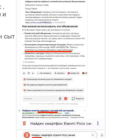
 .
 и
н сыт