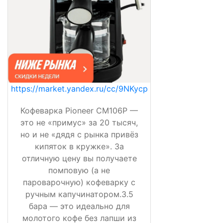
https://market.yandex.ru/cc/9NKycp
Кофеварка Pioneer CM106P —
это не «примус» за 20 тысяч,
но и не «дядя с рынка привёз
кипяток в кружке». За
отличную цену вы получаете
помповую (а не
пароварочную) кофеварку с
ручным капучинатором.3.5
бара — это идеально для
молотого кофе без лапши из