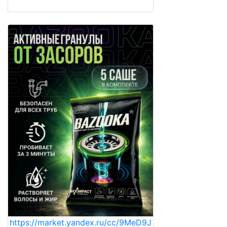
https://market.yandex.ru/cc/9MeD9J