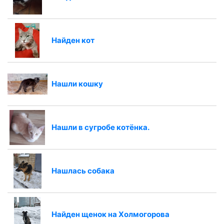
Найден кот
Нашли кошку
Нашли в сугробе котёнка.
Нашлась собака
Найден щенок на Холмогорова