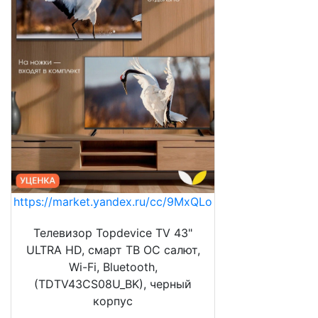
https://market.yandex.ru/cc/9MxQLo
Телевизор Topdevice TV 43"
ULTRA HD, смарт ТВ ОС салют,
Wi-Fi, Bluetooth,
(TDTV43CS08U_BK), черный
корпус