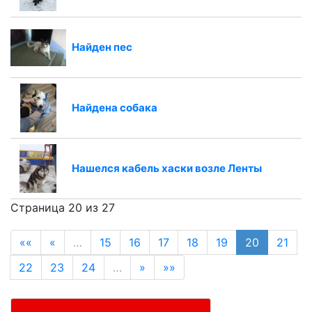
Найден пес
Найдена собака
Нашелся кабель хаски возле Ленты
Страница 20 из 27
««
«
…
15
16
17
18
19
20
21
22
23
24
…
»
»»