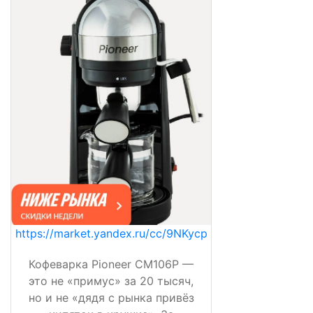
https://market.yandex.ru/cc/9NKycp
Кофеварка Pioneer CM106P —
это не «примус» за 20 тысяч,
но и не «дядя с рынка привёз