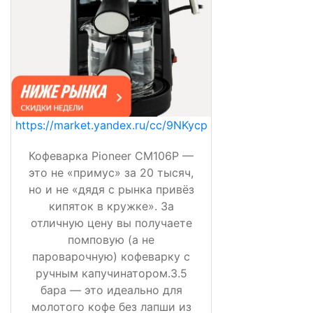
https://market.yandex.ru/cc/9NKycp
Кофеварка Pioneer CM106P —
это не «примус» за 20 тысяч,
но и не «дядя с рынка привёз
кипяток в кружке». За
отличную цену вы получаете
помповую (а не
пароварочную) кофеварку с
ручным капучинатором.3.5
бара — это идеально для
молотого кофе без лапши из