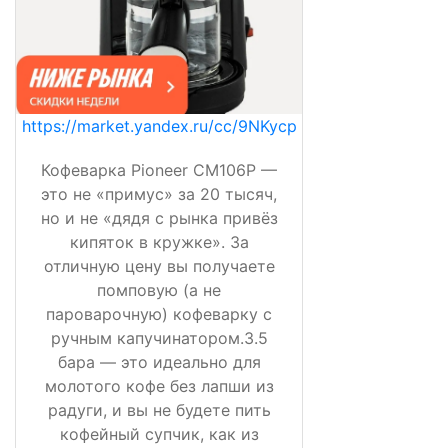
https://market.yandex.ru/cc/9NKycp
Кофеварка Pioneer CM106P —
это не «примус» за 20 тысяч,
но и не «дядя с рынка привёз
кипяток в кружке». За
отличную цену вы получаете
помповую (а не
пароварочную) кофеварку с
ручным капучинатором.3.5
бара — это идеально для
молотого кофе без лапши из
радуги, и вы не будете пить
кофейный супчик, как из