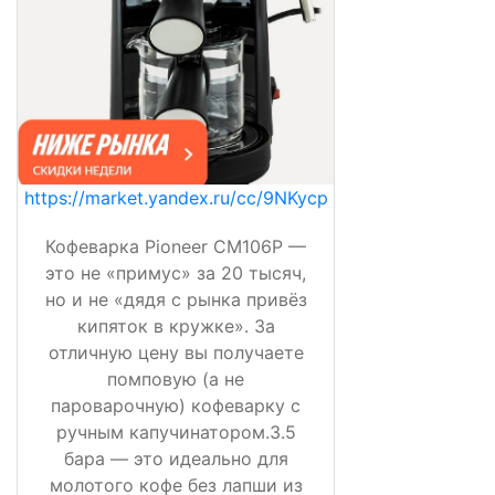
https://market.yandex.ru/cc/9NKycp
Кофеварка Pioneer CM106P —
это не «примус» за 20 тысяч,
но и не «дядя с рынка привёз
кипяток в кружке». За
отличную цену вы получаете
помповую (а не
пароварочную) кофеварку с
ручным капучинатором.3.5
бара — это идеально для
молотого кофе без лапши из