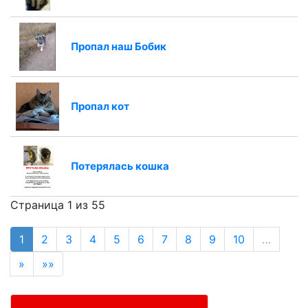
Пропал наш Бобик
Пропал кот
Потерялась кошка
Страница 1 из 55
1
2
3
4
5
6
7
8
9
10
…
»
»»