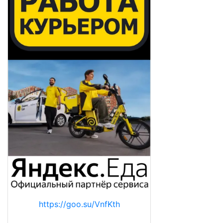
https://goo.su/VnfKth