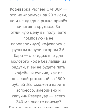
Кофеварка Pioneer CM106P —
это не «примус» за 20 тысяч,
но и не «дядя с рынка привёз
кипяток в кружке». За
отличную цену вы получаете
помповую (а не
пароварочную) кофеварку с
ручным капучинатором.3.5
бара — это идеально для
молотого кофе без лапши из
радуги, и вы не будете пить
кофейный супчик, как из
дешевой рожковой за 1500
рублей .Вы сможете варить
эспрессо, американо и
капучин.Резервуар — всего
240 мл-знаете почему?
Потому что это не модель для