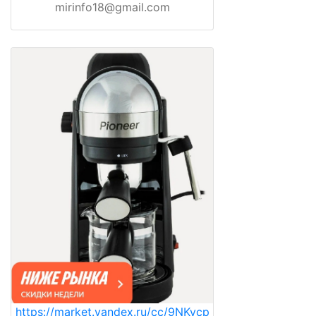
mirinfo18@gmail.com
https://market.yandex.ru/cc/9NKycp