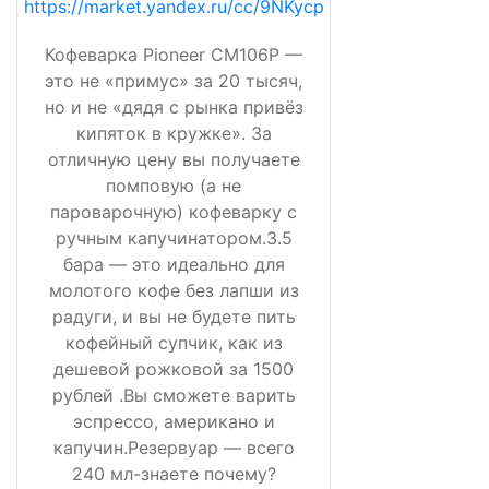
https://market.yandex.ru/cc/9NKycp
Кофеварка Pioneer CM106P —
это не «примус» за 20 тысяч,
но и не «дядя с рынка привёз
кипяток в кружке». За
отличную цену вы получаете
помповую (а не
пароварочную) кофеварку с
ручным капучинатором.3.5
бара — это идеально для
молотого кофе без лапши из
радуги, и вы не будете пить
кофейный супчик, как из
дешевой рожковой за 1500
рублей .Вы сможете варить
эспрессо, американо и
капучин.Резервуар — всего
240 мл-знаете почему?