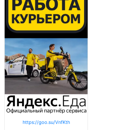
https://goo.su/VnfKth