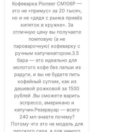
Кофеварка Pioneer CM106P —
это не «примус» за 20 тысяч,
но и не «дядя с рынка привёз
кипяток в кружке». За
отличную цену вы получаете
помповую (а не
пароварочную) кофеварку с
ручным капучинатором.3.5
бара — это идеально для
молотого кофе без лапши из
радуги, и вы не будете пить
кофейный супчик, как из
дешевой рожковой за 1500
рублей .Вы сможете варить
эспрессо, американо и
капучин.Резервуар — всего
240 мл-знаете почему?
Потому что это не модель для
детского сада, а для умного