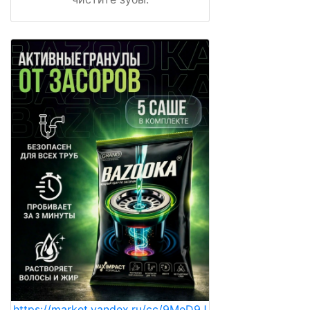
https://market.yandex.ru/cc/9MeD9J