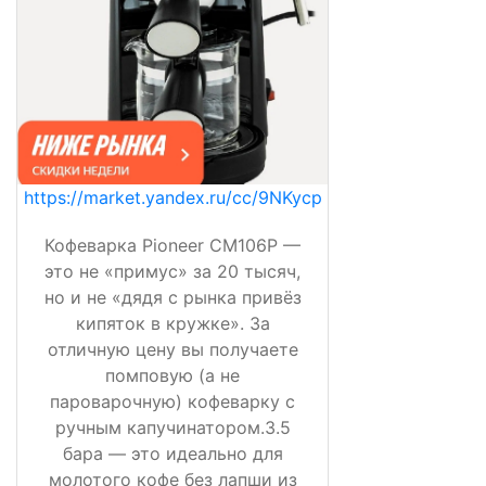
https://market.yandex.ru/cc/9NKycp
Кофеварка Pioneer CM106P —
это не «примус» за 20 тысяч,
но и не «дядя с рынка привёз
кипяток в кружке». За
отличную цену вы получаете
помповую (а не
пароварочную) кофеварку с
ручным капучинатором.3.5
бара — это идеально для
молотого кофе без лапши из