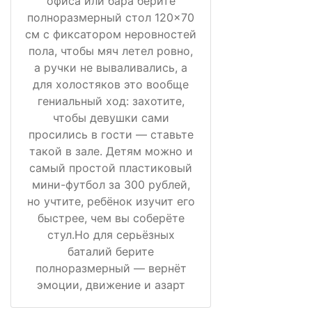
офиса или бара берите
полноразмерный стол 120×70
см с фиксатором неровностей
пола, чтобы мяч летел ровно,
а ручки не вываливались, а
для холостяков это вообще
гениальный ход: захотите,
чтобы девушки сами
просились в гости — ставьте
такой в зале. Детям можно и
самый простой пластиковый
мини-футбол за 300 рублей,
но учтите, ребёнок изучит его
быстрее, чем вы соберёте
стул.Но для серьёзных
баталий берите
полноразмерный — вернёт
эмоции, движение и азарт