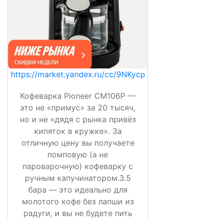
https://market.yandex.ru/cc/9NKycp
Кофеварка Pioneer CM106P —
это не «примус» за 20 тысяч,
но и не «дядя с рынка привёз
кипяток в кружке». За
отличную цену вы получаете
помповую (а не
пароварочную) кофеварку с
ручным капучинатором.3.5
бара — это идеально для
молотого кофе без лапши из
радуги, и вы не будете пить