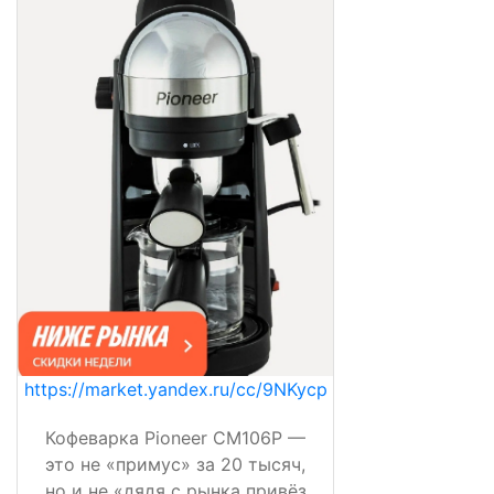
https://market.yandex.ru/cc/9NKycp
Кофеварка Pioneer CM106P —
это не «примус» за 20 тысяч,
но и не «дядя с рынка привёз