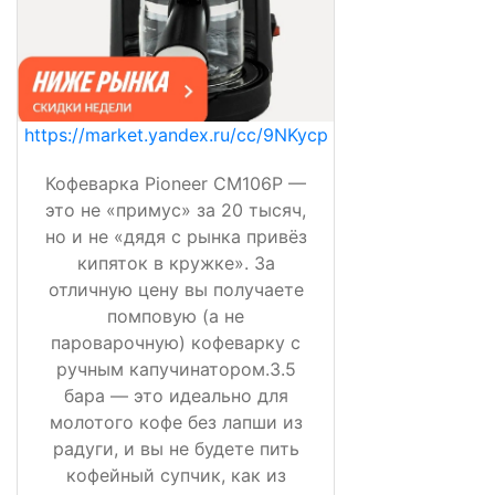
https://market.yandex.ru/cc/9NKycp
Кофеварка Pioneer CM106P —
это не «примус» за 20 тысяч,
но и не «дядя с рынка привёз
кипяток в кружке». За
отличную цену вы получаете
помповую (а не
пароварочную) кофеварку с
ручным капучинатором.3.5
бара — это идеально для
молотого кофе без лапши из
радуги, и вы не будете пить
кофейный супчик, как из