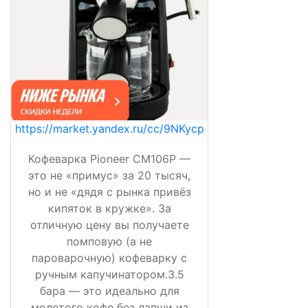
https://market.yandex.ru/cc/9NKycp
Кофеварка Pioneer CM106P —
это не «примус» за 20 тысяч,
но и не «дядя с рынка привёз
кипяток в кружке». За
отличную цену вы получаете
помповую (а не
пароварочную) кофеварку с
ручным капучинатором.3.5
бара — это идеально для
молотого кофе без лапши из