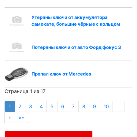
Утеряны ключи от аккумулятора
самокате, большие чёрные с кольцом
Потеряны ключи от авто Форд фокус 3
Пропал ключ от Mercedes
Страница 1 из 17
1
2
3
4
5
6
7
8
9
10
…
»
»»