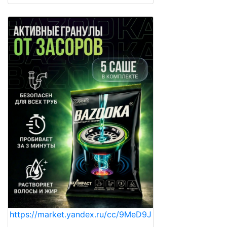
https://market.yandex.ru/cc/9MeD9J