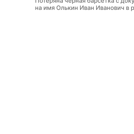
Потеряна чёрная барсетка с док
на имя Олькин Иван Иванович в р