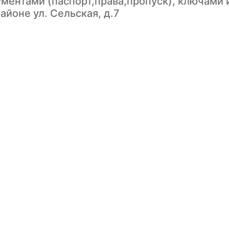
ументами (паспорт,права,пропуск), ключами 
айоне ул. Сельская, д.7