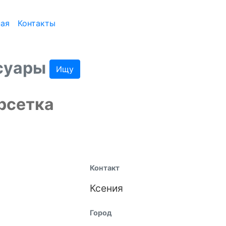
ная
Контакты
ссуары
Ищу
рсетка
Контакт
Ксения
Город