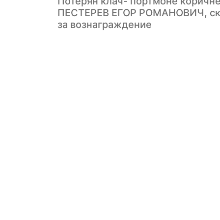
Потерян клач- портмоне коричне
ПЕСТЕРЕВ ЕГОР РОМАНОВИЧ, скор
за вознаграждение