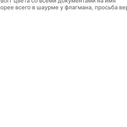
вогг цвета со всеми документами на имя
ее всего в шаурме у флагмана, просьба ве