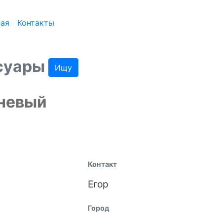
ная
Контакты
ссуары
Ищу
чневый
Контакт
Егор
Город