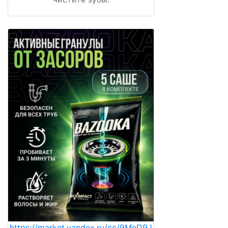
https://market.yandex.ru/cc/9MeD9J