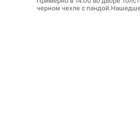
Примерно в 14.00 во дворе Толст
черном чехле с пандой.Нашедше