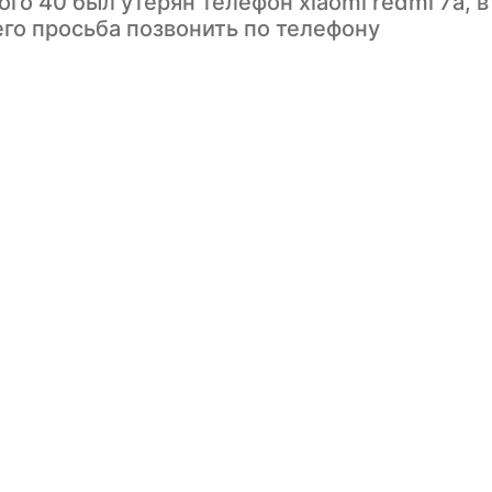
ого 40 был утерян телефон xiaomi redmi 7а, в
го просьба позвонить по телефону