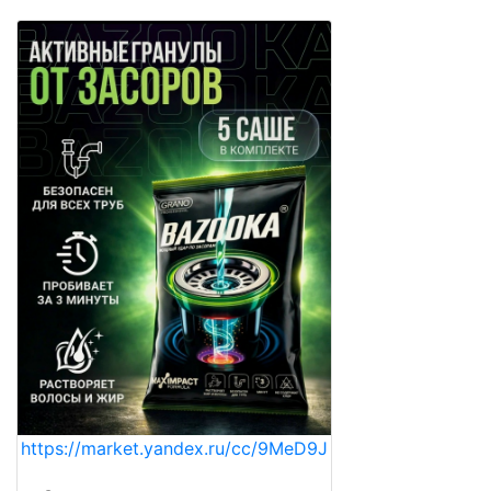
https://market.yandex.ru/cc/9MeD9J