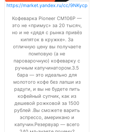
https://market.yandex.ru/cc/9NKycp
Кофеварка Pioneer CM106P —
это не «примус» за 20 тысяч,
но и не «дядя с рынка привёз
кипяток в кружке». За
отличную цену вы получаете
помповую (а не
пароварочную) кофеварку с
ручным капучинатором.3.5
бара — это идеально для
молотого кофе без лапши из
радуги, и вы не будете пить
кофейный супчик, как из
дешевой рожковой за 1500
рублей .Вы сможете варить
эспрессо, американо и
капучин.Резервуар — всего
240 мл-знаете почему?