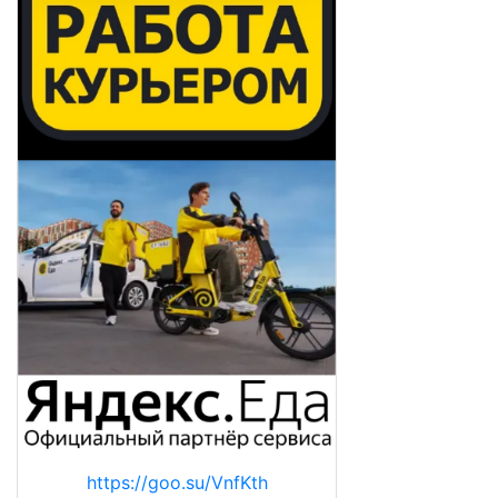
https://goo.su/VnfKth