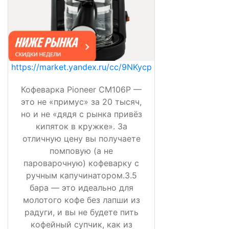
https://market.yandex.ru/cc/9NKycp
Кофеварка Pioneer CM106P —
это не «примус» за 20 тысяч,
но и не «дядя с рынка привёз
кипяток в кружке». За
отличную цену вы получаете
помповую (а не
пароварочную) кофеварку с
ручным капучинатором.3.5
бара — это идеально для
молотого кофе без лапши из
радуги, и вы не будете пить
кофейный супчик, как из