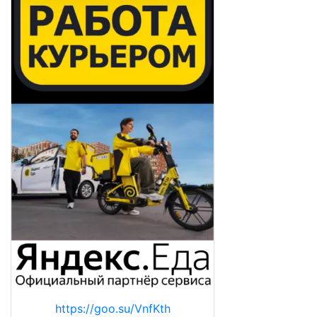
https://goo.su/VnfKth