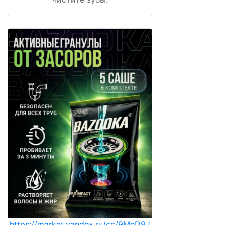
https://market.yandex.ru/cc/9MeD9J