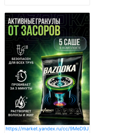
https://market.yandex.ru/cc/9MeD9J