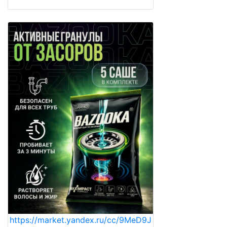
https://market.yandex.ru/cc/9MeD9J