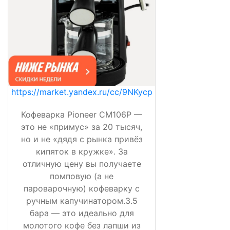
https://market.yandex.ru/cc/9NKycp
Кофеварка Pioneer CM106P —
это не «примус» за 20 тысяч,
но и не «дядя с рынка привёз
кипяток в кружке». За
отличную цену вы получаете
помповую (а не
пароварочную) кофеварку с
ручным капучинатором.3.5
бара — это идеально для
молотого кофе без лапши из