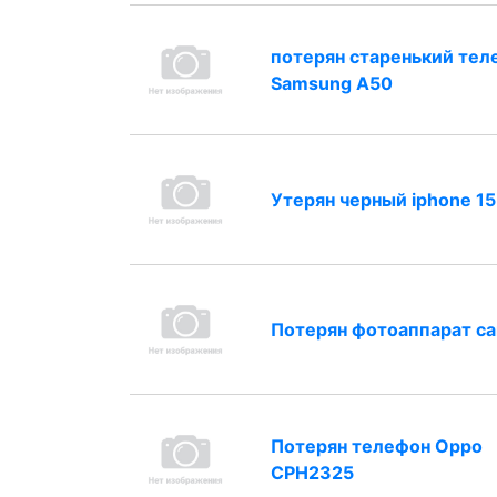
потерян старенький тел
Samsung A50
Утерян черный iphone 15
Потерян фотоаппарат c
Потерян телефон Oppo
CPH2325