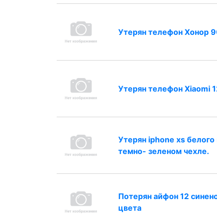
Утерян телефон Хонор 
Утерян телефон Xiaomi 
Утерян iphone xs белого 
темно- зеленом чехле.
Потерян айфон 12 синен
цвета