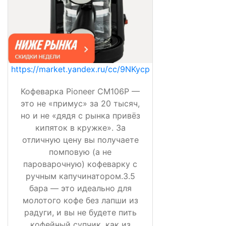
https://market.yandex.ru/cc/9NKycp
Кофеварка Pioneer CM106P —
это не «примус» за 20 тысяч,
но и не «дядя с рынка привёз
кипяток в кружке». За
отличную цену вы получаете
помповую (а не
пароварочную) кофеварку с
ручным капучинатором.3.5
бара — это идеально для
молотого кофе без лапши из
радуги, и вы не будете пить
кофейный супчик, как из