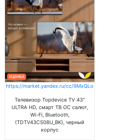
https://market.yandex.ru/cc/9MxQLo
Телевизор Topdevice TV 43"
ULTRA HD, смарт ТВ ОС салют,
Wi-Fi, Bluetooth,
(TDTV43CS08U_BK), черный
корпус