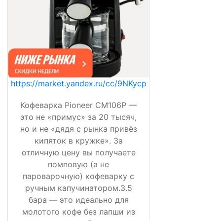
https://market.yandex.ru/cc/9NKycp
Кофеварка Pioneer CM106P —
это не «примус» за 20 тысяч,
но и не «дядя с рынка привёз
кипяток в кружке». За
отличную цену вы получаете
помповую (а не
пароварочную) кофеварку с
ручным капучинатором.3.5
бара — это идеально для
молотого кофе без лапши из