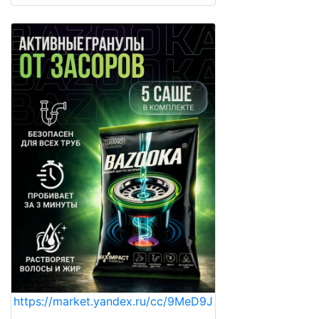
https://market.yandex.ru/cc/9MeD9J