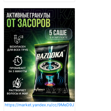
https://market.yandex.ru/cc/9MeD9J