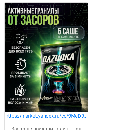
https://market.yandex.ru/cc/9MeD9J
Засор не приходит один — он