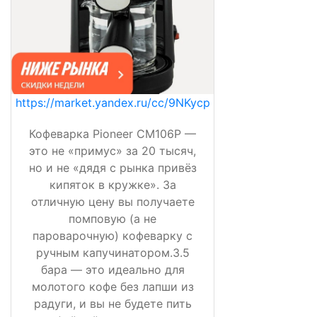
https://market.yandex.ru/cc/9NKycp
Кофеварка Pioneer CM106P —
это не «примус» за 20 тысяч,
но и не «дядя с рынка привёз
кипяток в кружке». За
отличную цену вы получаете
помповую (а не
пароварочную) кофеварку с
ручным капучинатором.3.5
бара — это идеально для
молотого кофе без лапши из
радуги, и вы не будете пить