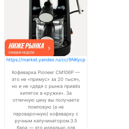
https://market.yandex.ru/cc/9NKycp
Кофеварка Pioneer CM106P —
это не «примус» за 20 тысяч,
но и не «дядя с рынка привёз
кипяток в кружке». За
отличную цену вы получаете
помповую (а не
пароварочную) кофеварку с
ручным капучинатором.3.5
бара — это идеально для