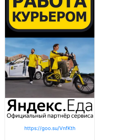
https://goo.su/VnfKth