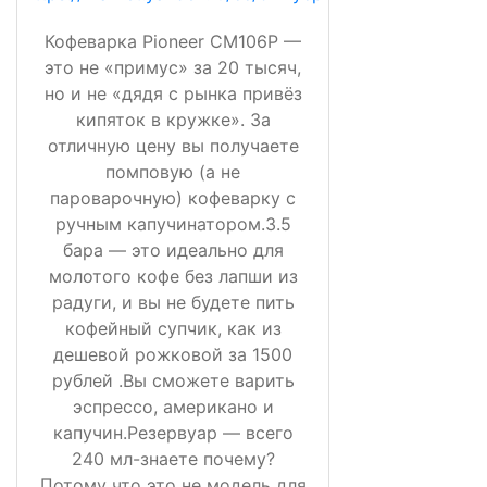
Кофеварка Pioneer CM106P —
это не «примус» за 20 тысяч,
но и не «дядя с рынка привёз
кипяток в кружке». За
отличную цену вы получаете
помповую (а не
пароварочную) кофеварку с
ручным капучинатором.3.5
бара — это идеально для
молотого кофе без лапши из
радуги, и вы не будете пить
кофейный супчик, как из
дешевой рожковой за 1500
рублей .Вы сможете варить
эспрессо, американо и
капучин.Резервуар — всего
240 мл-знаете почему?
Потому что это не модель для