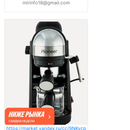
mirinfo18@gmail.com
https://market.yandex.ru/cc/9NKycp