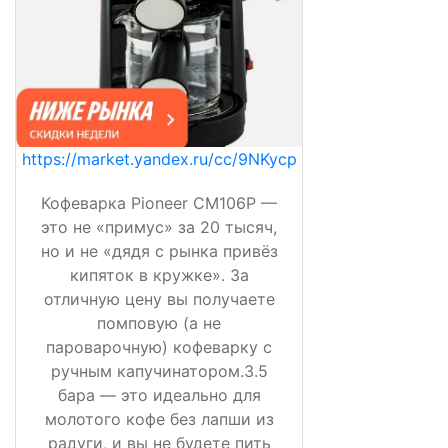
https://market.yandex.ru/cc/9NKycp
Кофеварка Pioneer CM106P —
это не «примус» за 20 тысяч,
но и не «дядя с рынка привёз
кипяток в кружке». За
отличную цену вы получаете
помповую (а не
пароварочную) кофеварку с
ручным капучинатором.3.5
бара — это идеально для
молотого кофе без лапши из
радуги, и вы не будете пить