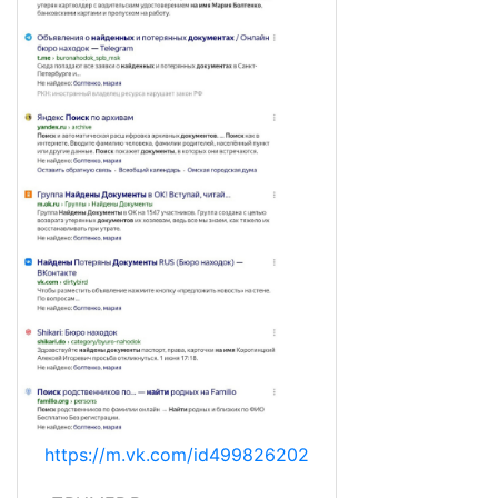
https://m.vk.com/id499826202