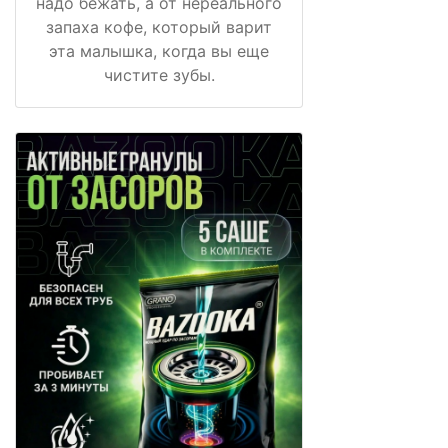
надо бежать, а от нереального
запаха кофе, который варит
эта малышка, когда вы еще
чистите зубы.