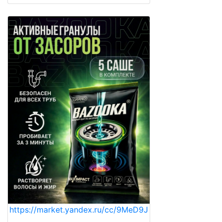
https://market.yandex.ru/cc/9MeD9J