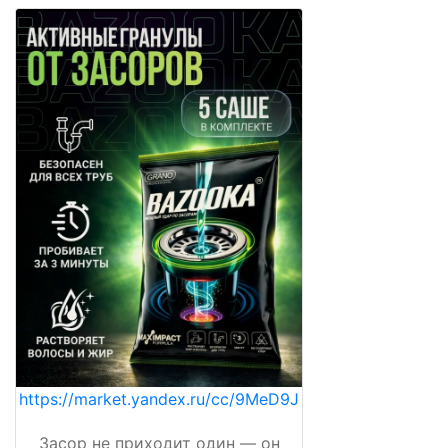
https://market.yandex.ru/cc/9MeD9J
Засор не приходит один — он