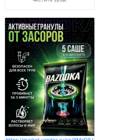
https://market.yandex.ru/cc/9MeD9J