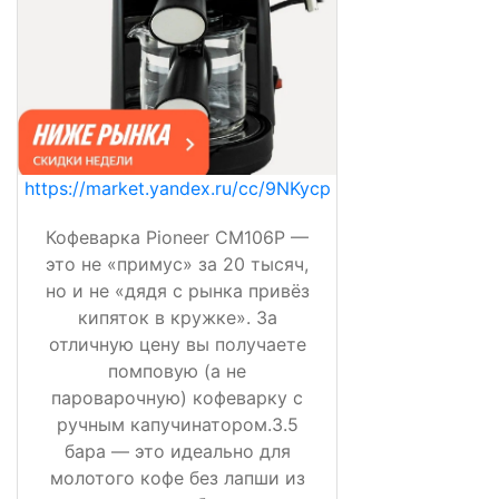
https://market.yandex.ru/cc/9NKycp
Кофеварка Pioneer CM106P —
это не «примус» за 20 тысяч,
но и не «дядя с рынка привёз
кипяток в кружке». За
отличную цену вы получаете
помповую (а не
пароварочную) кофеварку с
ручным капучинатором.3.5
бара — это идеально для
молотого кофе без лапши из