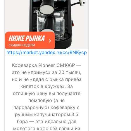
https://market.yandex.ru/cc/9NKycp
Кофеварка Pioneer CM106P —
это не «примус» за 20 тысяч,
но и не «дядя с рынка привёз
кипяток в кружке». За
отличную цену вы получаете
помповую (а не
пароварочную) кофеварку с
ручным капучинатором.3.5
бара — это идеально для
молотого кофе без лапши из