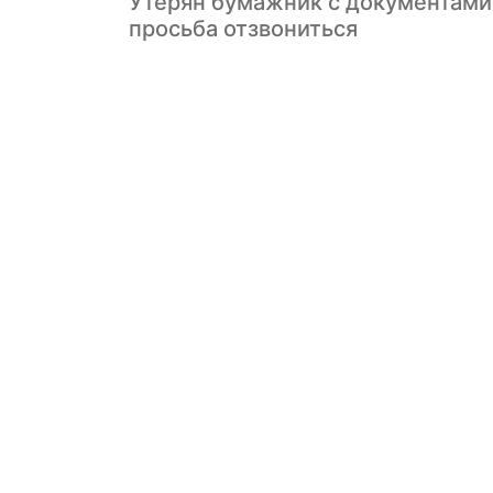
Утерян бумажник с документами
просьба отзвониться